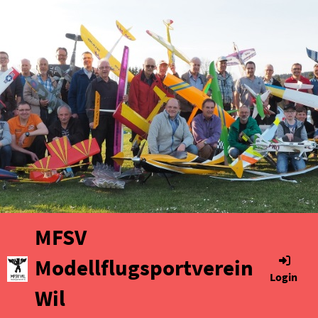
MFSV
Modellflugsportverein
Login
Wil