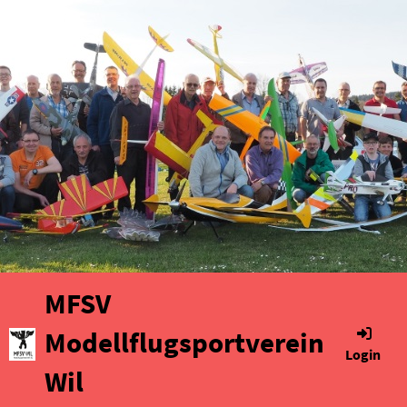
MFSV
Modellflugsportverein
Login
Wil