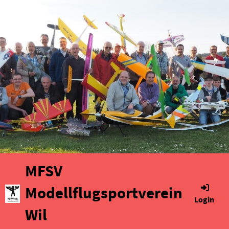
MFSV
Modellflugsportverein
Login
Wil