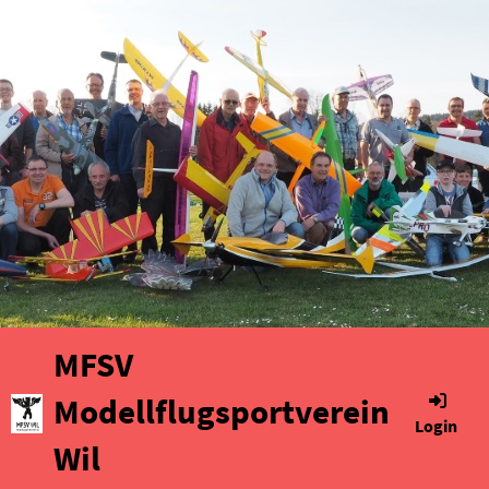
MFSV
Modellflugsportverein
Login
Wil