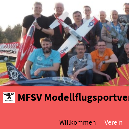
MFSV Modellflugsportver
Willkommen
Verein