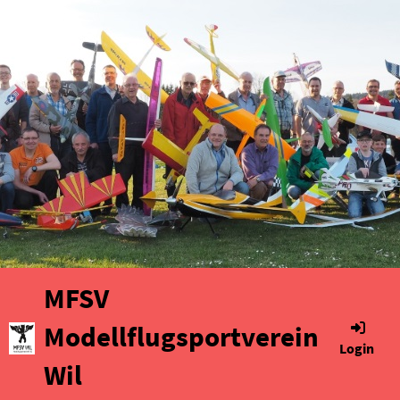
MFSV
Modellflugsportverein
Login
Wil